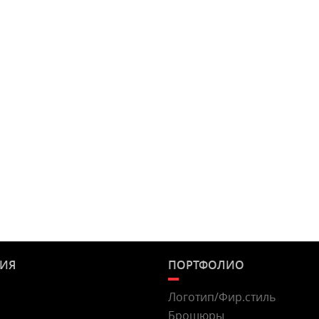
ИЯ
ПОРТФОЛИО
Логотип/Фир.стиль
Брошюры